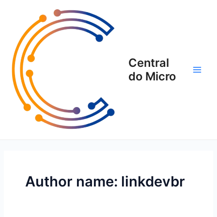
Ir
Main
para
Men
o
conteúdo
Central
do Micro
Author name: linkdevbr